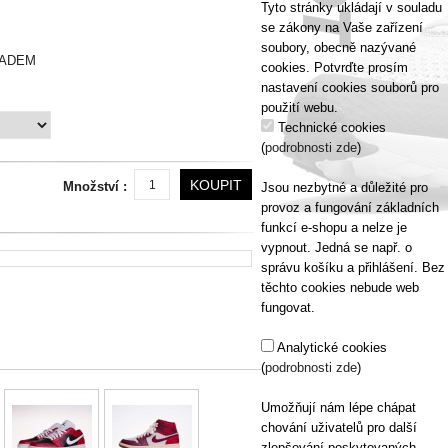
Tyto stránky ukládají v souladu
se zákony na Vaše zařízení
soubory, obecně nazývané
ADEM
cookies. Potvrďte prosím
nastavení cookies souborů pro
použití webu.
Technické cookies
(
podrobnosti zde
)
KOUPIT
Množství :
Jsou nezbytné a důležité pro
provoz a fungování základních
funkcí e-shopu a nelze je
vypnout. Jedná se např. o
správu košíku a přihlášení. Bez
těchto cookies nebude web
fungovat.
Analytické cookies
(
podrobnosti zde
)
Umožňují nám lépe chápat
chování uživatelů pro další
zlepšování poskytovaných