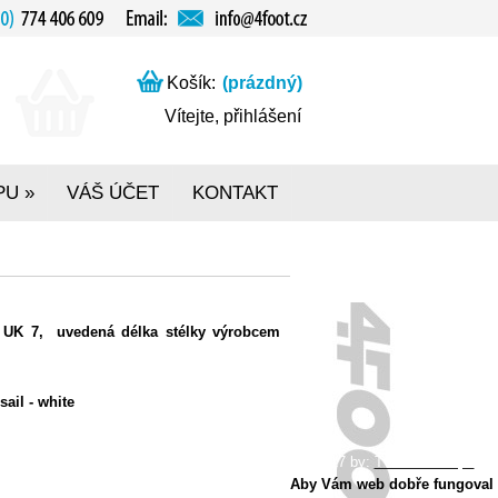
Košík:
(prázdný)
Vítejte,
přihlášení
PU
VÁŠ ÚČET
KONTAKT
»
 UK 7, uvedená délka stélky výrobcem
sail - white
2017 by:
Tvorba e-shopu
Aby Vám web dobře fungoval