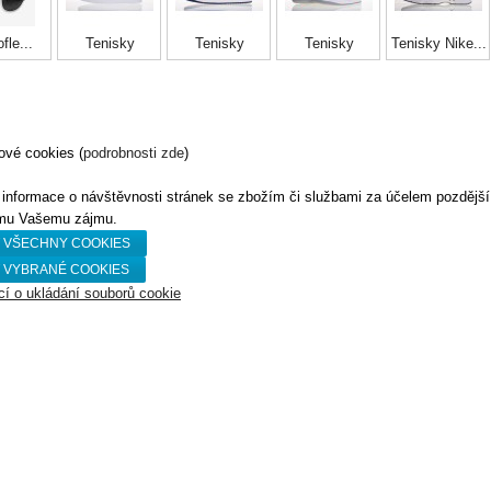
fle...
Tenisky
Tenisky
Tenisky
Tenisky Nike...
NIKE...
NIKE...
NIKE...
ové cookies
(
podrobnosti zde
)
informace o návštěvnosti stránek se zbožím či službami za účelem pozdějš
ímu Vašemu zájmu.
cí o ukládání souborů cookie