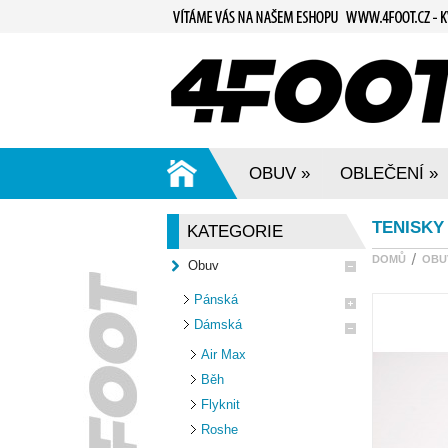
OBUV
OBLEČENÍ
»
»
TENISKY 
KATEGORIE
DOMŮ
OBU
Obuv
Pánská
Dámská
Air Max
Běh
Flyknit
Roshe