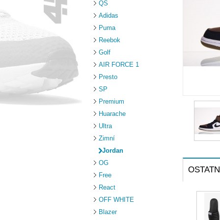
QS
Adidas
Puma
Reebok
Golf
AIR FORCE 1
Presto
SP
Premium
Huarache
Ultra
Zimní
Jordan
OG
OSTATN
Free
React
OFF WHITE
Blazer