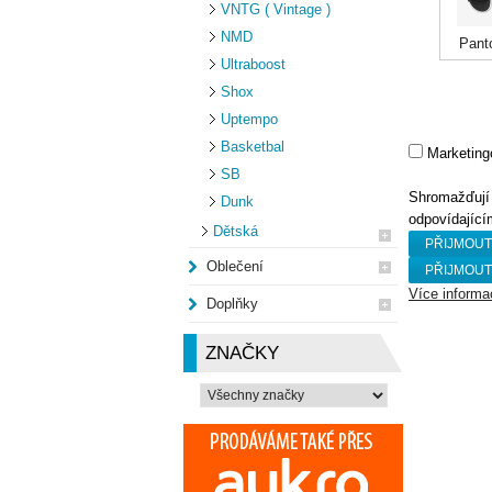
VNTG ( Vintage )
NMD
Panto
Ultraboost
Shox
Uptempo
Basketbal
Marketing
SB
Shromažďují 
Dunk
odpovídajíc
Dětská
Oblečení
Více informa
Doplňky
ZNAČKY