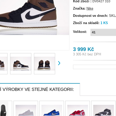
Kód zboží :
DV0427 310
Značka:
Nike
Dostupnost ve dnech:
SKL
Zboží na skladě:
1
KS
Velikost:
3 999 Kč
3 305 Kč
bez DPH
Í VÝROBKY VE STEJNÉ KATEGORII: