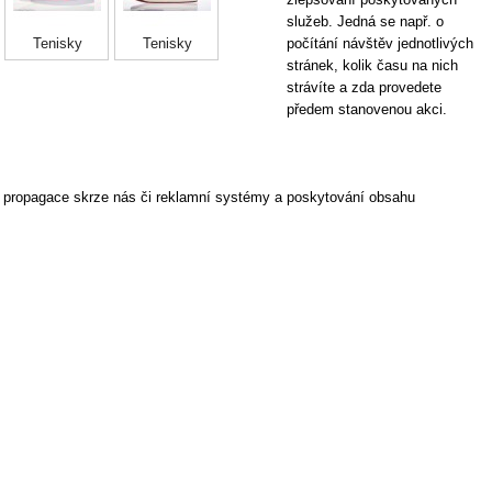
služeb. Jedná se např. o
Tenisky
Tenisky
Tenisky Nike...
počítání návštěv jednotlivých
Obuv NIKE...
Te
NIKE...
NIKE...
stránek, kolik času na nich
NI
strávíte a zda provedete
předem stanovenou akci.
í propagace skrze nás či reklamní systémy a poskytování obsahu