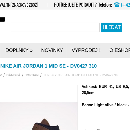
DOPLŇKY
NOVINKY
VÝPRODEJ !
O ESHO
»
NIKE AIR JORDAN 1 MID SE - DV0427 310
V
DÁMSKÁ
JORDAN
TENISKY NIKE AIR JORDAN 1 MID SE - DV0427 310
Velikost:
EUR 41, US 9,5,
26,5cm
Barva: Light olive / black - 