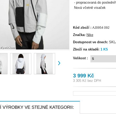
- propracovaná do posledníh
Nová včetně visaček
Kód zboží :
AJ0954 092
Značka:
Nike
Dostupnost ve dnech:
SKL
Zboží na skladě:
1
KS
Velikost :
3 999 Kč
3 305 Kč
bez DPH
Í VÝROBKY VE STEJNÉ KATEGORII: