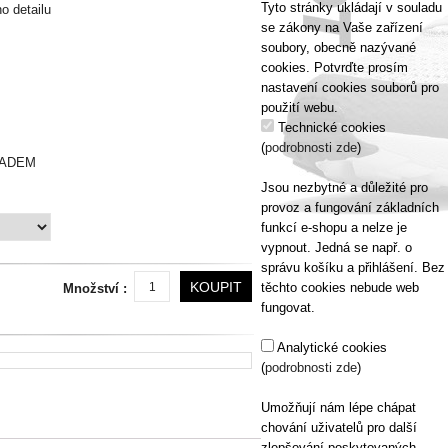
Tyto stránky ukládají v souladu
o detailu
se zákony na Vaše zařízení
soubory, obecně nazývané
cookies. Potvrďte prosím
nastavení cookies souborů pro
použití webu.
Technické cookies
(
podrobnosti zde
)
ADEM
Jsou nezbytné a důležité pro
provoz a fungování základních
funkcí e-shopu a nelze je
vypnout. Jedná se např. o
správu košíku a přihlášení. Bez
KOUPIT
těchto cookies nebude web
Množství :
fungovat.
Analytické cookies
(
podrobnosti zde
)
Umožňují nám lépe chápat
chování uživatelů pro další
zlepšování poskytovaných