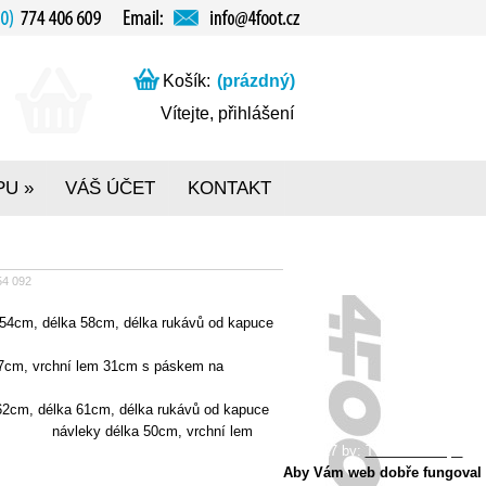
Košík:
(prázdný)
Vítejte,
přihlášení
PU
VÁŠ ÚČET
KONTAKT
»
4 092
 54cm, délka 58cm, délka rukávů od kapuce
vrchní lem 31cm s páskem na
 62cm, délka 61cm, délka rukávů od kapuce
cm,
návleky délka 50cm, vrchní lem
2017 by:
Tvorba e-shopu
Aby Vám web dobře fungoval