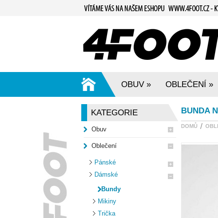
OBUV
OBLEČENÍ
»
»
BUNDA N
KATEGORIE
DOMŮ
OBL
Obuv
Oblečení
Pánské
Dámské
Bundy
Mikiny
Trička