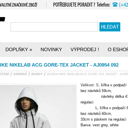
DOPLŇKY
NOVINKY
VÝPRODEJ !
O ESHO
»
IKE NIKELAB ACG GORE-TEX JACKET - AJ0954 092
EČENÍ
DÁMSKÉ
BUNDY
BUNDA NIKE NIKELAB ACG GORE-TEX JACKET - AJ095
Velikost: S,
šířka v podpaží
bez návleků 59cm,
návleky délka 47cm, 
regulaci
L,
šířka v podpaží
bez návleků 60
33cm s páskem na regulaci
Barva: vest grey, white